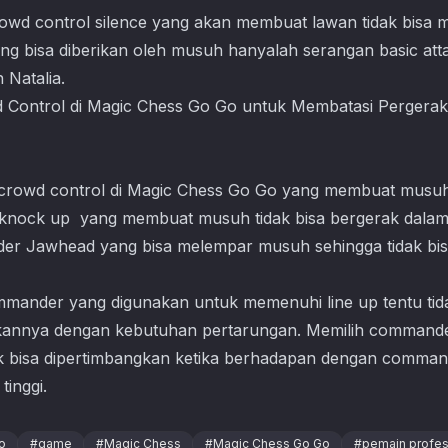
rowd control silence yang akan membuat lawan tidak bisa 
ng bisa diberikan oleh musuh hanyalah serangan basic attack
Natalia.
 crowd control di
Magic Chess Go Go
yang membuat musuh 
n knock up yang membuat musuh tidak bisa bergerak dalam
ander Jawhead yang bisa melempar musuh sehingga tidak b
mmander yang digunakan untuk memenuhi line up tentu ti
kannya dengan kebutuhan pertarungan. Memilih comman
k bisa dipertimbangkan ketika berhadapan dengan comman
tinggi.
o
#
game
#
Magic Chess
#
Magic Chess Go Go
#
pemain profes