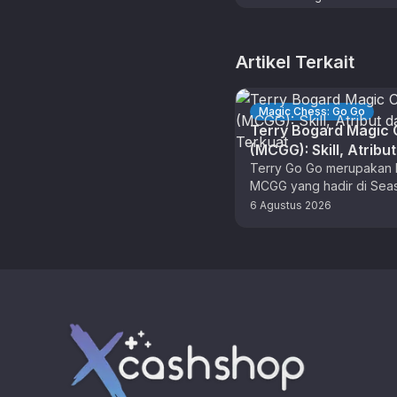
Artikel Terkait
Magic Chess: Go Go
Terry Bogard Magic
(MCGG): Skill, Atribu
Combo Terkuat
Terry Go Go merupakan 
MCGG yang hadir di Sea
sebagai hasil kolaborasi
6 Agustus 2026
The King of Fighters (KO
Footer