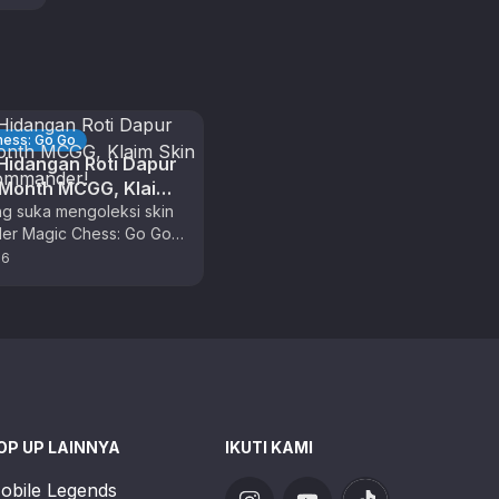
hess: Go Go
idangan Roti Dapur
 Month MCGG, Klaim
ecial Commander!
g suka mengoleksi skin
r Magic Chess: Go Go,
ima kali ini adalah waktu
26
at untuk berburu …
OP UP LAINNYA
IKUTI KAMI
obile Legends