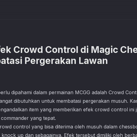
ek Crowd Control di Magic Ch
atasi Pergerakan Lawan
g perlu dipahami dalam permainan MCGG adalah Crowd Contr
angat dibutuhkan untuk membatasi pergerakan musuh. K
gandalkan item yang memberikan efek crowd control ini ji
commander yang tepat.
crowd control yang bisa diterima oleh musuh dalam chessbo
e, knock up dan sebagainya. Efek tersebut dimiliki oleh b