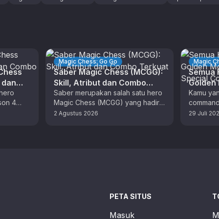
Magic Chess: Go Go
Magic C
 Chess
Saber Magic Chess (MCGG):
Semua H
t dan
Skill, Atribut dan Combo
Golden
hero
Terkuat
Saber merupakan salah satu hero
Skin Sp
Kamu yan
son 4
Magic Chess (MCGG) yang hadir
commande
 dengan
dengan aneka skill unik. Bagi
musim kel
2 Agustus 2026
29 Juli 20
F). …
pemain MLBB, anda sudah tidak …
yang tep
PETA SITUS
T
Masuk
M