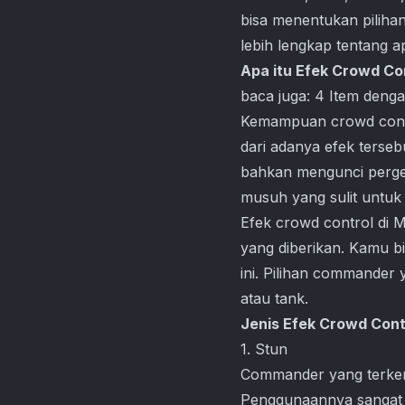
bisa menentukan piliha
lebih lengkap tentang a
Apa itu Efek Crowd Co
baca juga:
4 Item denga
Kemampuan crowd contro
dari adanya efek ters
bahkan mengunci perge
musuh yang sulit untuk d
Efek crowd control di
M
yang diberikan. Kamu b
ini. Pilihan commander
atau tank.
Jenis Efek Crowd Cont
1. Stun
Commander yang terkena
Penggunaannya sangat c