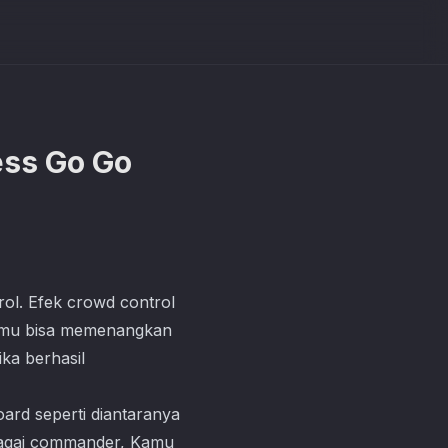
ess Go Go
ol. Efek crowd control
amu bisa memenangkan
ka berhasil
ard seperti diantaranya
erbagai commander, Kamu