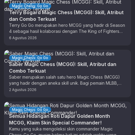
Magic Chess: Go Go
Terry Bogard Magic Chess (MCGG): Skill, Atribut
dan Combo Terkuat
Terry Go Go merupakan hero MCGG yang hadir di Season
4 sebagai hasil kolaborasi dengan The King of Fighters
(KOF). …
6 Agustus 2026
Magic Chess: Go Go
Saber Magic Chess (MCGG): Skill, Atribut dan
Combo Terkuat
Saber merupakan salah satu hero Magic Chess (MCGG)
yang hadir dengan aneka skill unik. Bagi pemain MLBB,
anda sudah tidak …
2 Agustus 2026
Magic Chess: Go Go
Semua Hidangan Roti Dapur Golden Month
MCGG, Klaim Skin Special Commander!
Kamu yang suka mengoleksi skin commander Magic
Chess: Go Go, musim kelima kali ini adalah waktu yang