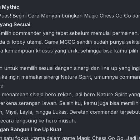
i Mythic
Puas! Begini Cara Menyambungkan Magic Chess Go Go dar
 yang Sesuai
milih commander yang tepat sebelum memulai permainan. 
da di lobby utama. Game MCGG sendiri sudah punya sekit
ya kemampuan khusus yang unik, sehingga bisa kamu pilih 
an untuk memilih sesuai dengan sinergi dan line up yang in
jika ingin memakai sinergi Nature Spirit, umumnya comman
a.
a menambah shield hero rekan, jadi hero Nature Spirit yan
erkena serangan lawan. Selain itu, kamu juga bisa memil
an, Miya, Layla, hingga Lukas. Deretan commander terse
ecara langsung ke hero musuh.
ngan Bangun Line Up Kuat
ah satu fokus utama dalam game
Magic Chess Go Go
. Jadi