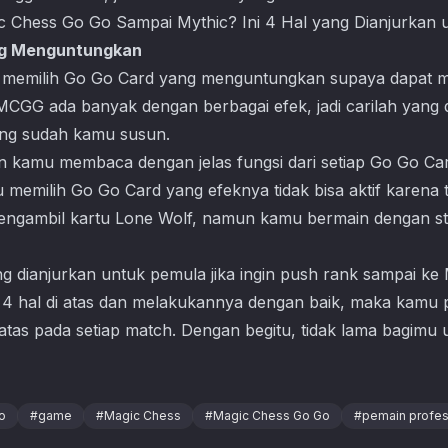
ang Menguntungkan
u memilih Go Go Card yang menguntungkan supaya dapat 
 MCGG ada banyak dengan berbagai efek, jadi carilah yang
yang sudah kamu susun.
kan kamu membaca dengan jelas fungsi dari setiap Go Go C
memilih Go Go Card yang efeknya tidak bisa aktif karena t
ngambil kartu Lone Wolf, namun kamu bermain dengan str
ng dianjurkan untuk pemula jika ingin push rank sampai ke 
a 4 hal di atas dan melakukannya dengan baik, maka kam
atas pada setiap match. Dengan begitu, tidak lama bagimu 
o
#
game
#
Magic Chess
#
Magic Chess Go Go
#
pemain profes