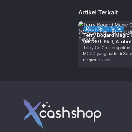
Artikel Terkait
Magic Chess: Go Go
Terry Bogard Magic
(MCGG): Skill, Atribu
Combo Terkuat
Terry Go Go merupakan 
MCGG yang hadir di Sea
sebagai hasil kolaborasi
6 Agustus 2026
The King of Fighters (KO
Footer