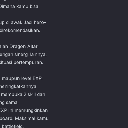
 Dimana kamu bisa
 di awal. Jadi hero-
 direkomendasikan.
alah Dragon Altar.
ngan sinergi lainnya,
ituasi pertempuran.
g maupun level EXP.
 meningkatkannya
 membuka 2 skill dan
ng sama.
 EXP ini memungkinkan
sboard. Maksimal kamu
attlefield.