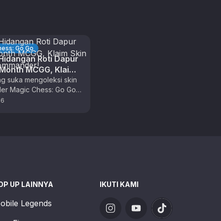
hess: Go Go
idangan Roti Dapur
 Month MCGG, Klaim
ecial Commander!
g suka mengoleksi skin
r Magic Chess: Go Go,
ima kali ini adalah waktu
26
at untuk berburu …
OP UP LAINNYA
IKUTI KAMI
obile Legends