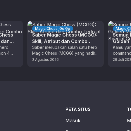
Magic Chess: Go Go
Magic C
 Chess
Saber Magic Chess (MCGG):
Semua H
t dan
Skill, Atribut dan Combo
Golden
hero
Terkuat
Saber merupakan salah satu hero
Skin Sp
Kamu yan
son 4
Magic Chess (MCGG) yang hadir
commande
 dengan
dengan aneka skill unik. Bagi
musim kel
2 Agustus 2026
29 Juli 20
F). …
pemain MLBB, anda sudah tidak …
yang tep
PETA SITUS
T
Masuk
M