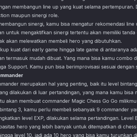
dengan membangun line up yang kuat selama pertempuran.
ction maupun sinergi role.
bangun sinergi, kamu bisa mengatur rekomendasi line up
n untuk mengaktifkan sinergi tertentu akan memiliki tanda
dak akan melewatkan membeli hero yang dibutuhkan.
up kuat dari early game hingga late game di antaranya ad
 dan termasuk mudah dibuat. Yang mana bisa kamu combo de
ga Support. Kamu pun bisa berimprovisasi sesuai dengan s
Commander
mander merupakan hal yang penting, baik itu level bintan
tang dilakukan di luar pertandingan, yang mana kamu bisa
. Itu akan membuat commander
Magic Chess Go Go
milikmu
 bintang 3, kamu perlu membeli sebanyak 9 commander ya
katkan level EXP, dilakukan selama pertandingan. Level
asitas hero yang lebih banyak untuk ditempatkan di ches
ngga level 10, jadi ada 10 hero yang bisa kamu turunkan di b