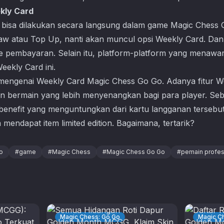
kly Card
bisa dilakukan secara langsung dalam game
Magic Chess 
aw atau Top Up, nanti akan muncul opsi Weekly Card. Da
 pembayaran. Selain itu, platform-platform yang menawa
eekly Card ini.
mengenai Weekly Card
Magic Chess Go Go
. Adanya fitur 
 bermain yang lebih menyenangkan bagi para player. Se
enefit yang menguntungkan dari kartu langganan tersebu
endapat item limited edition. Bagaimana, tertarik?
o
#
game
#
Magic Chess
#
Magic Chess Go Go
#
pemain profes
Magic Chess: Go Go
Magic C