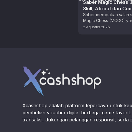
Saber Magic Chess 
Skill, Atribut dan Co
Terkuat
Saber merupakan salah s
Magic Chess (MCGG) yan
dengan aneka skill unik. 
2 Agustus 2026
pemain MLBB, anda suda
Footer
Xcashshop adalah platform tepercaya untuk ke
pembelian voucher digital berbagai game favori
transaksi, dukungan pelanggan responsif, serta 