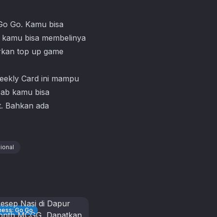
Go Go
. Kamu bisa
n kamu bisa membelinya
rkan top up game
Weekly Card ini mampu
bab kamu bisa
t. Bahkan ada
ional
hess: Go Go