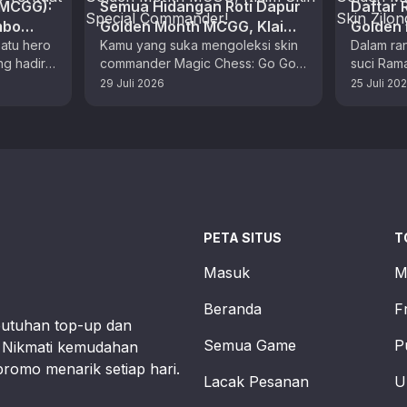
(MCGG):
Semua Hidangan Roti Dapur
Daftar 
mbo
Golden Month MCGG, Klaim
Golden
atu hero
Skin Special Commander!
Kamu yang suka mengoleksi skin
Dapatka
Dalam ra
g hadir
commander Magic Chess: Go Go,
suci Ram
Bagi
musim kelima kali ini adalah waktu
Go mengh
29 Juli 2026
25 Juli 20
h tidak …
yang tepat untuk berburu …
yang men
menarik 
PETA SITUS
T
Masuk
M
Beranda
F
butuhan top-up dan
Semua Game
P
t. Nikmati kemudahan
promo menarik setiap hari.
Lacak Pesanan
U