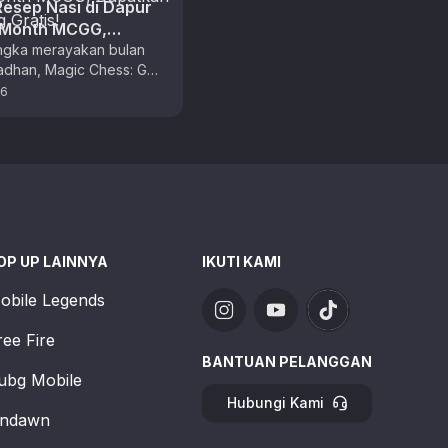
Resep Nasi di Dapur
 Month MCGG,
n Skin Zilong Gratis!
ngka merayakan bulan
adhan, Magic Chess: Go
adirkan rangkaian event
26
awarkan banyak hadiah
untuk para …
OP UP LAINNYA
IKUTI KAMI
obile Legends
ree Fire
BANTUAN PELANGGAN
ubg Mobile
Hubungi Kami
ndawn