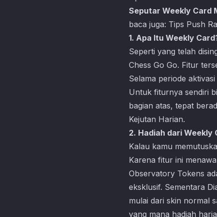
Seputar Weekly Card
baca juga:
Tips Push R
1. Apa Itu Weekly Card
Seperti yang telah disi
Chess Go Go
. Fitur te
Selama periode aktivas
Untuk fiturnya sendiri
bagian atas, tepat bera
Kejutan Harian.
2. Hadiah dari Weekly
Kalau kamu memutuska
Karena fitur ini menaw
Observatory Tokens ad
eksklusif. Sementara 
mulai dari skin normal 
yang mana hadiah hari