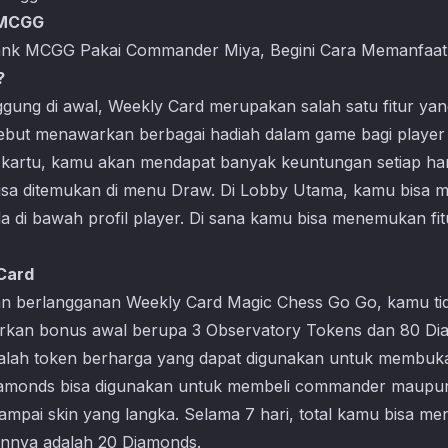
 MCGG
ank MCGG Pakai Commander Miya, Begini Cara Memanfaatk
?
nggung di awal, Weekly Card merupakan salah satu fitur ya
rsebut menawarkan berbagai hadiah dalam game bagi playe
i kartu, kamu akan mendapat banyak keuntungan setiap har
 bisa ditemukan di menu Draw. Di Lobby Utama, kamu bisa 
da di bawah profil player. Di sana kamu bisa menemukan f
 Card
n berlangganan Weekly Card
Magic Chess Go Go
, kamu t
arkan bonus awal berupa 3 Observatory Tokens dan 80 Di
alah token berharga yang dapat digunakan untuk membuka
Diamonds bisa digunakan untuk membeli commander maupu
sampai skin yang langka. Selama 7 hari, total kamu bisa m
annya adalah 20 Diamonds.