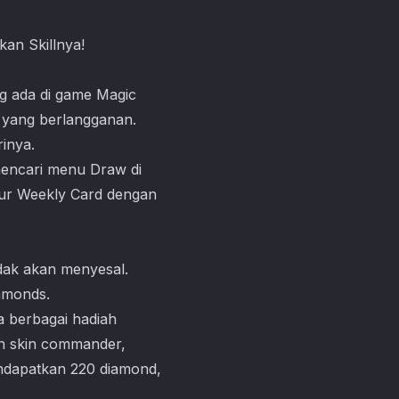
an Skillnya!
ng ada di game
Magic
r yang berlangganan.
inya.
mencari menu Draw di
itur Weekly Card dengan
idak akan menyesal.
amonds.
 berbagai hadiah
n skin commander,
endapatkan 220 diamond,