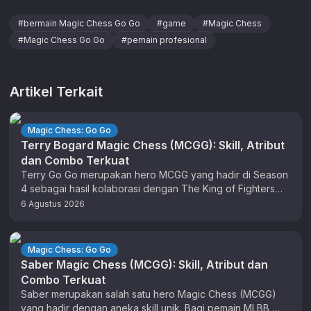
#
bermain Magic Chess Go Go
#
game
#
Magic Chess
#
Magic Chess Go Go
#
pemain profesional
Artikel Terkait
Magic Chess: Go Go
Terry Bogard Magic Chess (MCGG): Skill, Atribut
dan Combo Terkuat
Terry Go Go merupakan hero MCGG yang hadir di Season
4 sebagai hasil kolaborasi dengan The King of Fighters
(KOF). …
6 Agustus 2026
Magic Chess: Go Go
Saber Magic Chess (MCGG): Skill, Atribut dan
Combo Terkuat
Saber merupakan salah satu hero Magic Chess (MCGG)
yang hadir dengan aneka skill unik. Bagi pemain MLBB,