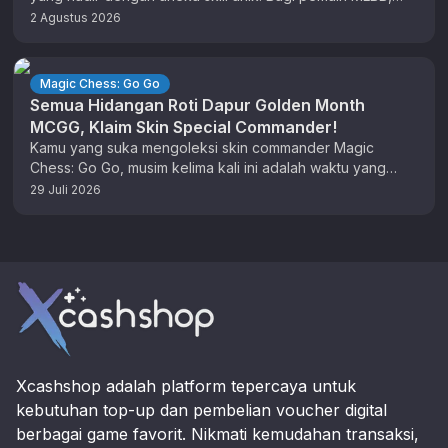
anda sudah tidak …
2 Agustus 2026
Magic Chess: Go Go
Semua Hidangan Roti Dapur Golden Month
MCGG, Klaim Skin Special Commander!
Kamu yang suka mengoleksi skin commander Magic
Chess: Go Go, musim kelima kali ini adalah waktu yang
tepat untuk berburu …
29 Juli 2026
Footer
Xcashshop adalah platform tepercaya untuk
kebutuhan top-up dan pembelian voucher digital
berbagai game favorit. Nikmati kemudahan transaksi,