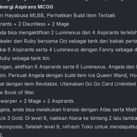
inergi Aspirans MCGG
n Hayabusa MLBB, Perhatikan Build Item Terbaik
irants + 2 Dauntless + 2 Mage
nda bisa mengaktifkan 2 Luminexus dan 4 Aspirants terleb
ealer dan Ruby bersama Cici sebagai tank dari babak pertam
kai 6 Aspirants serta 4 Luminexus dengan Fanny sebagai 
uby sebagai tank tim.
ngan, aktifkan 6 Aspirants serta 6 Luminexus. Angela dan
im. Perkuat Angela dengan build item Ice Queen Wand, Hol
at dengan item Revitalize. Utamakan Go Go Card Unlimited 
e Book of War.
ewarper + 2 Mage + 2 Aspirants
a, anda bisa melakukan transisi dengan Atlas serta Mathi
ick 3 Gold. Di level 8, naikkan Nana ke bintang 2 lalu tam
komposisi. Setelah level 9, refresh Toko untuk mendapatk
2.