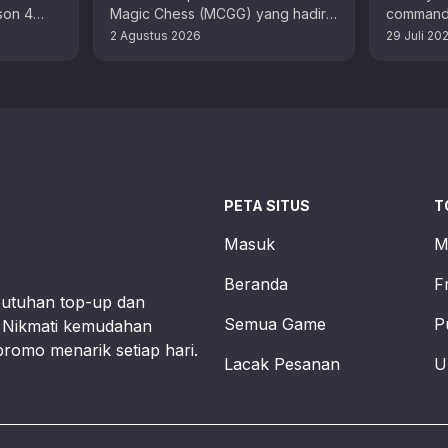
son 4
Magic Chess (MCGG) yang hadir
commande
 dengan
dengan aneka skill unik. Bagi
musim kel
2 Agustus 2026
29 Juli 20
F). …
pemain MLBB, anda sudah tidak …
yang tep
PETA SITUS
T
Masuk
M
Beranda
F
butuhan top-up dan
Semua Game
P
t. Nikmati kemudahan
promo menarik setiap hari.
Lacak Pesanan
U