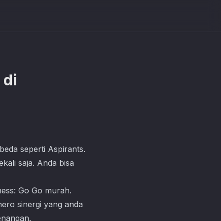
 di
eda seperti Aspirants.
kali saja. Anda bisa
hess: Go Go
murah.
hero sinergi yang anda
enangan.