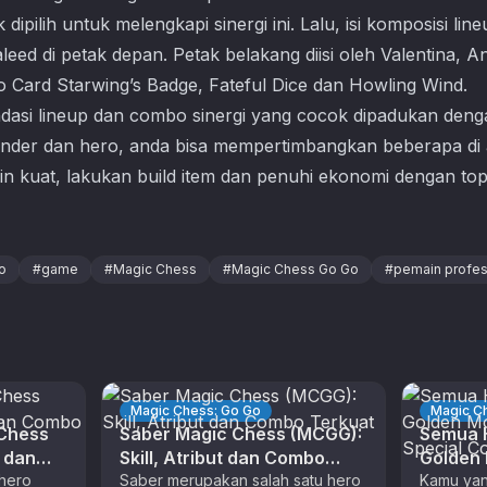
pilih untuk melengkapi sinergi ini. Lalu, isi komposisi lin
leed di petak depan. Petak belakang diisi oleh Valentina, 
 Card Starwing’s Badge, Fateful Dice dan Howling Wind.
ndasi lineup dan combo sinergi yang cocok dipadukan deng
nder dan hero, anda bisa mempertimbangkan beberapa di 
n kuat, lakukan build item dan penuhi ekonomi dengan t
o
#
game
#
Magic Chess
#
Magic Chess Go Go
#
pemain profes
Magic Chess: Go Go
Magic C
 Chess
Saber Magic Chess (MCGG):
Semua H
t dan
Skill, Atribut dan Combo
Golden
hero
Terkuat
Saber merupakan salah satu hero
Skin Sp
Kamu yan