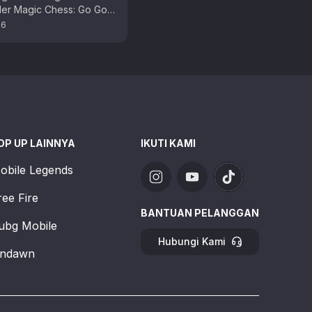
r Magic Chess: Go Go,
ima kali ini adalah waktu
26
at untuk berburu …
OP UP LAINNYA
IKUTI KAMI
obile Legends
ree Fire
BANTUAN PELANGGAN
ubg Mobile
Hubungi Kami
ndawn