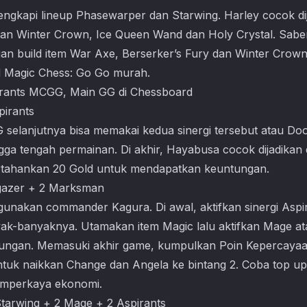
elengkapi lineup Phasewarper dan Starwing. Harley cocok d
gan Winter Crown, Ice Queen Wand dan Holy Crystal. Saber
gan build item War Axe, Berserker’s Fury dan Winter Crown
d
Magic Chess: Go Go
murah.
pirants
elanjutnya bisa memakai kedua sinergi tersebut atau Do
ngga tengah permainan. Di akhir, Hayabusa cocok dijadikan
rtahankan 20 Gold untuk mendapatkan keuntungan.
rgazer + 2 Marksman
gunakan commander Kagura. Di awal, aktifkan sinergi Aspir
k-banyaknya. Utamakan item Magic lalu aktifkan Mage at
arungan. Memasuki akhir game, kumpulkan Poin Kepercayaan
ntuk naikkan Change dan Angela ke bintang 2. Coba top 
mperkaya ekonomi.
tarwing + 2 Mage + 2 Aspirants