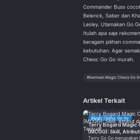
Commander Buss cocok di
Belerick, Saber dan Kha
Lesley. Utamakan Go Go
Itulah apa saja rekome
beragam pilihan comma
kebutuhan. Agar semaki
Chess: Go Go
murah.
#
bermain Magic Chess Go G
Artikel Terkait
Magic Chess: Go Go
Terry Bogard Magic
(MCGG): Skill, Atribu
Combo Terkuat
Terry Go Go merupakan 