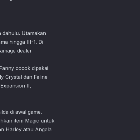
ih dahulu. Utamakan
a hingga III-1. Di
damage dealer
 Fanny cocok dipakai
y Crystal dan Feline
Expansion II,
lda di awal game.
bahkan item Magic untuk
an Harley atau Angela