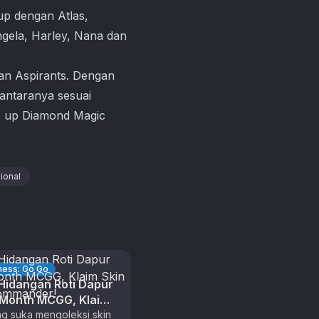
eup dengan Atlas,
Angela, Harley, Nana dan
an Aspirants. Dengan
antaranya sesuai
op up Diamond
Magic
ional
hess: Go Go
idangan Roti Dapur
 Month MCGG, Klaim
ecial Commander!
g suka mengoleksi skin