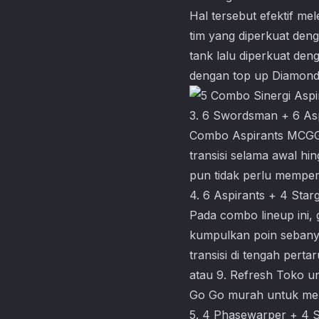
Hal tersebut efektif m
tim yang diperkuat den
tank lalu diperkuat den
dengan top up Diamon
3. 6 Swordsman + 6 As
Combo Aspirants MCGG s
transisi selama awal hi
pun tidak perlu mempe
4. 6 Aspirants + 4 Sta
Pada combo lineup ini, 
kumpulkan poin sebanya
transisi di tengah pert
atau 9. Refresh Toko u
Go Go
murah untuk me
5. 4 Phasewarper + 4 S