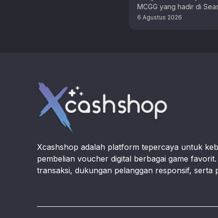
MCGG yang hadir di Sea
sebagai hasil kolaborasi
6 Agustus 2026
The King of Fighters (KO
Footer
Xcashshop adalah platform tepercaya untuk ke
pembelian voucher digital berbagai game favori
transaksi, dukungan pelanggan responsif, serta 