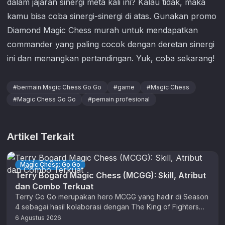
dalam jajaran sinergi meta kali ini? Kalau tidak, maka
kamu bisa coba sinergi-sinergi di atas. Gunakan promo
Diamond Magic Chess murah untuk mendapatkan
commander yang paling cocok dengan deretan sinergi
ini dan menangkan pertandingan. Yuk, coba sekarang!
#
bermain Magic Chess Go Go
#
game
#
Magic Chess
#
Magic Chess Go Go
#
pemain profesional
Artikel Terkait
Magic Chess: Go Go
Terry Bogard Magic Chess (MCGG): Skill, Atribut
dan Combo Terkuat
Terry Go Go merupakan hero MCGG yang hadir di Season
4 sebagai hasil kolaborasi dengan The King of Fighters
(KOF). …
6 Agustus 2026