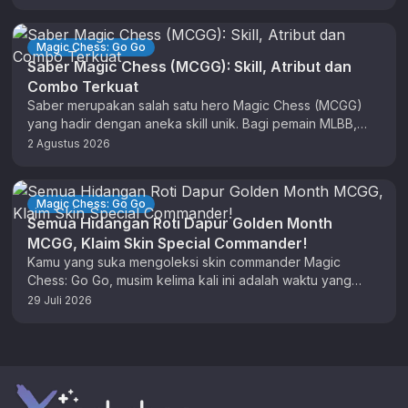
Magic Chess: Go Go
Saber Magic Chess (MCGG): Skill, Atribut dan
Combo Terkuat
Saber merupakan salah satu hero Magic Chess (MCGG)
yang hadir dengan aneka skill unik. Bagi pemain MLBB,
anda sudah tidak …
2 Agustus 2026
Magic Chess: Go Go
Semua Hidangan Roti Dapur Golden Month
MCGG, Klaim Skin Special Commander!
Kamu yang suka mengoleksi skin commander Magic
Chess: Go Go, musim kelima kali ini adalah waktu yang
tepat untuk berburu …
29 Juli 2026
Footer