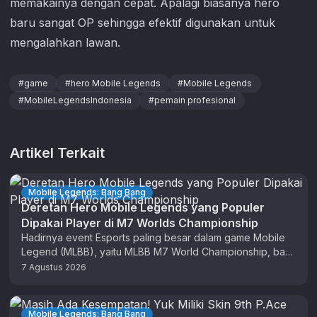
memakainya dengan cepat. Apalagi biasanya hero
baru sangat OP sehingga efektif digunakan untuk
mengalahkan lawan.
#
game
#
hero Mobile Legends
#
Mobile Legends
#
MobileLegendsIndonesia
#
pemain profesional
Artikel Terkait
Mobile Legends: Bang Bang
Deretan Hero Mobile Legends yang Populer
Dipakai Player di M7 Worlds Championship
Hadirnya event Esports paling besar dalam game Mobile
Legend (MLBB), yaitu MLBB M7 World Championship, baru
saja selesai pada bulan …
7 Agustus 2026
Mobile Legends: Bang Bang