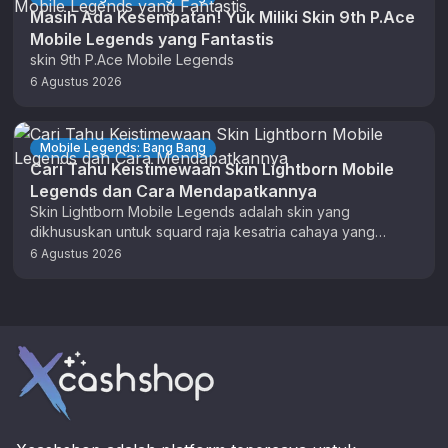
Masih Ada Kesempatan! Yuk Miliki Skin 9th P.Ace
Mobile Legends yang Fantastis
skin 9th P.Ace Mobile Legends
6 Agustus 2026
Mobile Legends: Bang Bang
Cari Tahu Keistimewaan Skin Lightborn Mobile
Legends dan Cara Mendapatkannya
Skin Lightborn Mobile Legends adalah skin yang
dikhususkan untuk squard raja kesatria cahaya yang
menguasai Land of Dawn. Ada 5 …
6 Agustus 2026
Footer