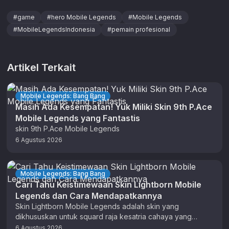
#
game
#
hero Mobile Legends
#
Mobile Legends
#
MobileLegendsIndonesia
#
pemain profesional
Artikel Terkait
Mobile Legends: Bang Bang
Masih Ada Kesempatan! Yuk Miliki Skin 9th P.Ace
Mobile Legends yang Fantastis
skin 9th P.Ace Mobile Legends
6 Agustus 2026
Mobile Legends: Bang Bang
Cari Tahu Keistimewaan Skin Lightborn Mobile
Legends dan Cara Mendapatkannya
Skin Lightborn Mobile Legends adalah skin yang
dikhususkan untuk squard raja kesatria cahaya yang
menguasai Land of Dawn. Ada 5 …
6 Agustus 2026