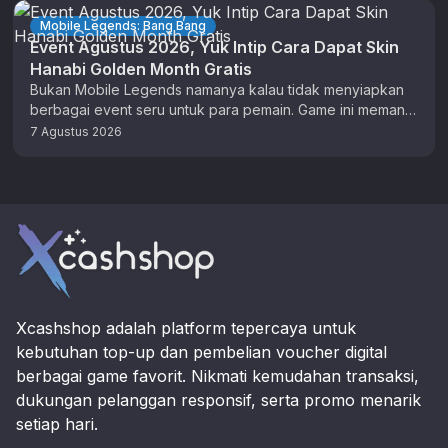
Mobile Legends: Bang Bang
Event Agustus 2026, Yuk Intip Cara Dapat Skin
Hanabi Golden Month Gratis
Bukan Mobile Legends namanya kalau tidak menyiapkan
berbagai event seru untuk para pemain. Game ini memang
sudah lama terkenal rutin …
7 Agustus 2026
Footer
Xcashshop adalah platform tepercaya untuk
kebutuhan top-up dan pembelian voucher digital
berbagai game favorit. Nikmati kemudahan transaksi,
dukungan pelanggan responsif, serta promo menarik
setiap hari.