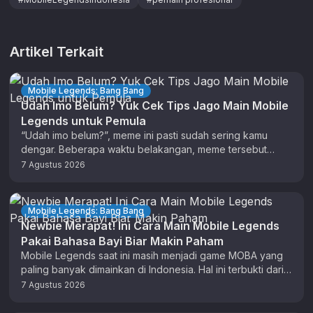
Artikel Terkait
Mobile Legends: Bang Bang
Udah Imo Belum? Yuk Cek Tips Jago Main Mobile
Legends untuk Pemula
“Udah imo belum?”, meme ini pasti sudah sering kamu
dengar. Beberapa waktu belakangan, meme tersebut
memang kerap digunakan sebagai sindiran …
7 Agustus 2026
Mobile Legends: Bang Bang
Newbie Merapat! Ini Cara Main Mobile Legends
Pakai Bahasa Bayi Biar Makin Paham
Mobile Legends saat ini masih menjadi game MOBA yang
paling banyak dimainkan di Indonesia. Hal ini terbukti dari
hasil Survei …
7 Agustus 2026