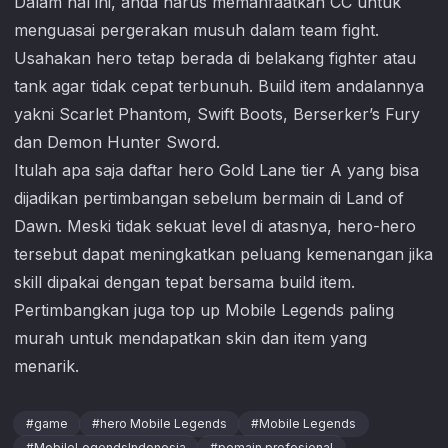
Dalam hal ini, anda harus memanfaatkan CC untuk
menguasai pergerakan musuh dalam team fight.
Usahakan hero tetap berada di belakang fighter atau
tank agar tidak cepat terbunuh. Build item andalannya
yakni Scarlet Phantom, Swift Boots, Berserker’s Fury
dan Demon Hunter Sword.
Itulah apa saja daftar hero Gold Lane tier A yang bisa
dijadikan pertimbangan sebelum bermain di Land of
Dawn. Meski tidak sekuat level di atasnya, hero-hero
tersebut dapat meningkatkan peluang kemenangan jika
skill dipakai dengan tepat bersama build item.
Pertimbangkan juga top up
Mobile Legends
paling
murah untuk mendapatkan skin dan item yang
menarik.
#
game
#
hero Mobile Legends
#
Mobile Legends
#
MobileLegendsIndonesia
#
pemain profesional