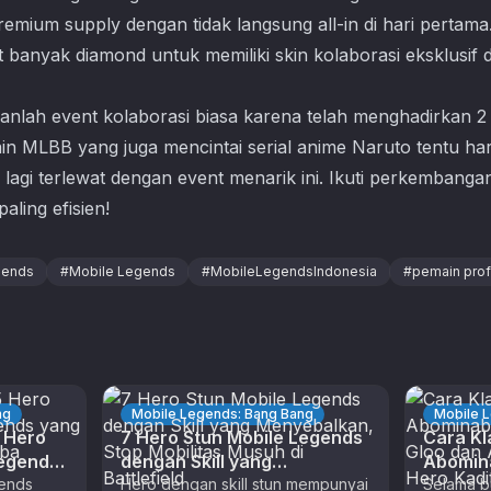
emium supply dengan tidak langsung all-in di hari pertama
anyak diamond untuk memiliki skin kolaborasi eksklusif
kanlah event kolaborasi biasa karena telah menghadirkan 2
n MLBB yang juga mencintai serial anime Naruto tentu h
ak lagi terlewat dengan event menarik ini. Ikuti perkembang
aling efisien!
gends
#
Mobile Legends
#
MobileLegendsIndonesia
#
pemain prof
ng
Mobile Legends: Bang Bang
Mobile 
5 Hero
7 Hero Stun Mobile Legends
Cara Kl
Legends
dengan Skill yang
Abomin
 Kamu
gends
Menyebalkan, Stop Mobilitas
Hero dengan skill stun mempunyai
Elite G
Selama b