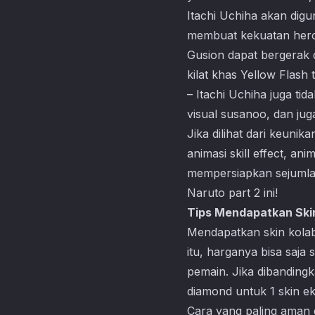
Itachi Uchiha akan dig
membuat kekuatan hero
Gusion dapat bergerak d
kilat khas Yellow Flash
– Itachi Uchiha juga ti
visual susanoo, dan jug
Jika dilihat dari keuni
animasi skill effect, a
mempersiapkan sejumlah
Naruto part 2 ini!
Tips Mendapatkan Skin
Mendapatkan skin kolab
itu, harganya bisa saj
pemain. Jika dibandin
diamond untuk 1 skin eks
Cara yang paling aman 